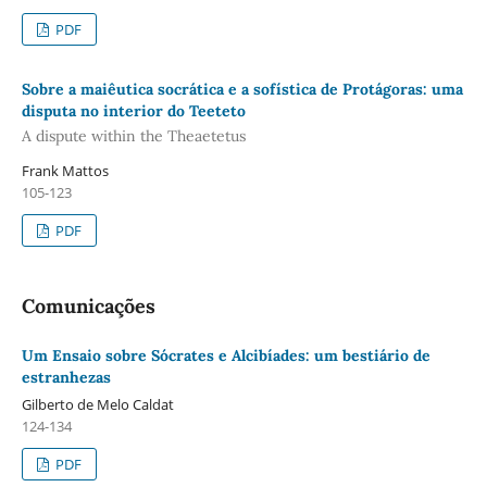
PDF
Sobre a maiêutica socrática e a sofística de Protágoras: uma
disputa no interior do Teeteto
A dispute within the Theaetetus
Frank Mattos
105-123
PDF
Comunicações
Um Ensaio sobre Sócrates e Alcibíades: um bestiário de
estranhezas
Gilberto de Melo Caldat
124-134
PDF