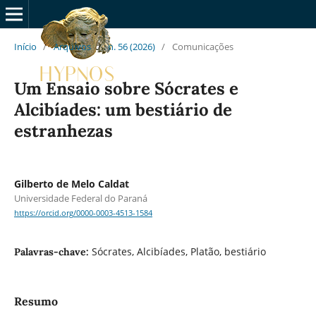
Início
/
Arquivos
/
n. 56 (2026)
/
Comunicações
Um Ensaio sobre Sócrates e
Alcibíades: um bestiário de
estranhezas
Gilberto de Melo Caldat
Universidade Federal do Paraná
https://orcid.org/0000-0003-4513-1584
Sócrates, Alcibíades, Platão, bestiário
Palavras-chave:
Resumo