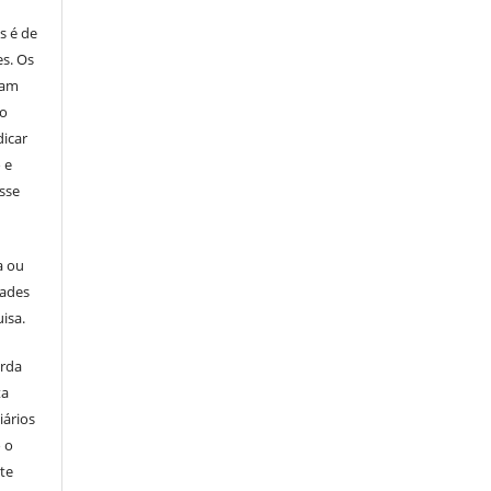
s é de
es. Os
ham
ão
dicar
 e
esse
a ou
dades
isa.
orda
ta
iários
o o
te