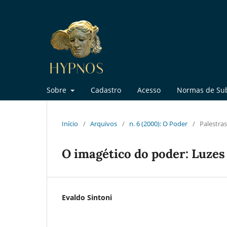
Sobre
Cadastro
Acesso
Normas de Su
Início
/
Arquivos
/
n. 6 (2000): O Poder
/
Palestras
O imagético do poder: Luzes
Evaldo Sintoni