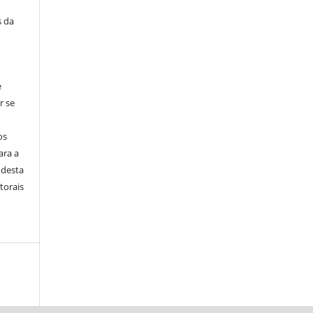
s da
e
r se
os
ara a
 desta
torais